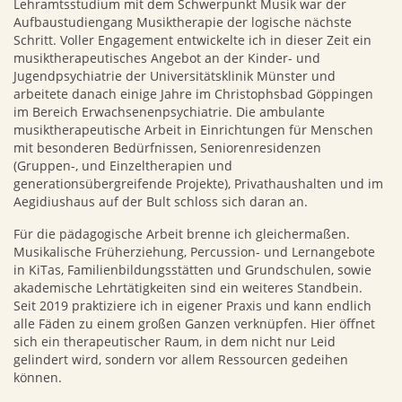
Lehramtsstudium mit dem Schwerpunkt Musik war der
Aufbaustudiengang Musiktherapie der logische nächste
Schritt. Voller Engagement entwickelte ich in dieser Zeit ein
musiktherapeutisches Angebot an der Kinder- und
Jugendpsychiatrie der Universitätsklinik Münster und
arbeitete danach einige Jahre im Christophsbad Göppingen
im Bereich Erwachsenenpsychiatrie. Die ambulante
musiktherapeutische Arbeit in Einrichtungen für Menschen
mit besonderen Bedürfnissen, Seniorenresidenzen
(Gruppen-, und Einzeltherapien und
generationsübergreifende Projekte), Privathaushalten und im
Aegidiushaus auf der Bult schloss sich daran an.
Für die pädagogische Arbeit brenne ich gleichermaßen.
Musikalische Früherziehung, Percussion- und Lernangebote
in KiTas, Familienbildungsstätten und Grundschulen, sowie
akademische Lehrtätigkeiten sind ein weiteres Standbein.
Seit 2019 praktiziere ich in eigener Praxis und kann endlich
alle Fäden zu einem großen Ganzen verknüpfen. Hier öffnet
sich ein therapeutischer Raum, in dem nicht nur Leid
gelindert wird, sondern vor allem Ressourcen gedeihen
können.